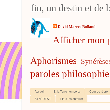
fin, un destin et de
David Marrec Rolland
Afficher mon p
Aphorismes
Synérèse
paroles
philosophie
Accueil
Et la Terre l’emporta
Cour de récré
SYNÉRÈSE
Il faut les enterrer