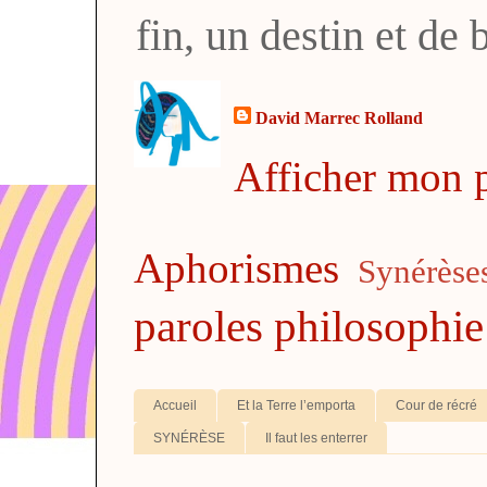
fin, un destin et de
David Marrec Rolland
Afficher mon p
Aphorismes
Synérèse
paroles
philosophie
Accueil
Et la Terre l’emporta
Cour de récré
SYNÉRÈSE
Il faut les enterrer