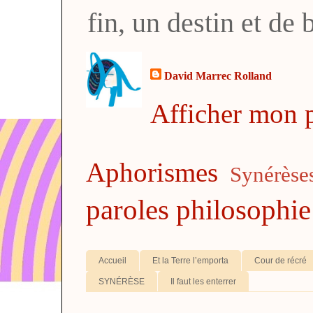
fin, un destin et de
David Marrec Rolland
Afficher mon p
Aphorismes
Synérèse
paroles
philosophie
Accueil
Et la Terre l’emporta
Cour de récré
SYNÉRÈSE
Il faut les enterrer