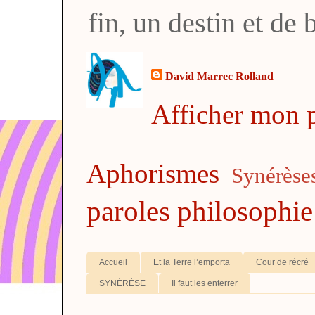
fin, un destin et de
David Marrec Rolland
Afficher mon p
Aphorismes
Synérèse
paroles
philosophie
Accueil
Et la Terre l’emporta
Cour de récré
SYNÉRÈSE
Il faut les enterrer