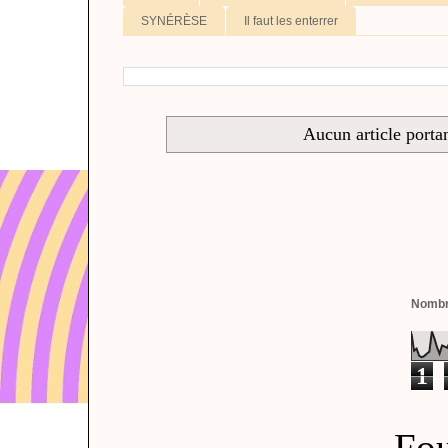
SYNÉRÈSE
Il faut les enterrer
Aucun article portan
Nombre
1
Fou