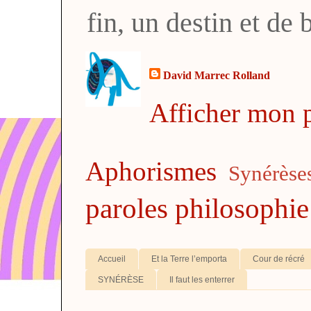
fin, un destin et de
David Marrec Rolland
Afficher mon p
Aphorismes
Synérèse
paroles
philosophie
Accueil
Et la Terre l’emporta
Cour de récré
SYNÉRÈSE
Il faut les enterrer