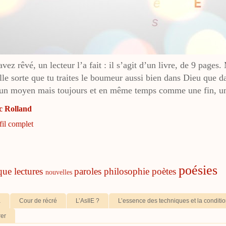
ez rêvé, un lecteur l’a fait : il s’agit d’un livre, de 9 pages.
lle sorte que tu traites le boumeur aussi bien dans Dieu que d
n moyen mais toujours et en même temps comme une fin, un 
c Rolland
fil complet
poésies
ique
lectures
paroles
philosophie
poètes
nouvelles
a
Cour de récré
L’AsIlE ?
L’essence des techniques et la condit
rer