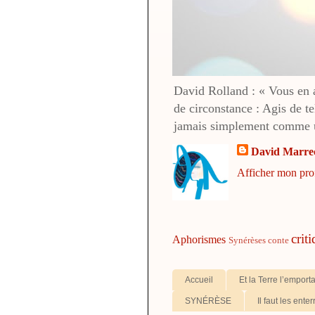
David Rolland : « Vous en av
de circonstance : Agis de te
jamais simplement comme u
David Marre
Afficher mon pro
crit
Aphorismes
Synérèses
conte
Accueil
Et la Terre l’emport
SYNÉRÈSE
Il faut les enter