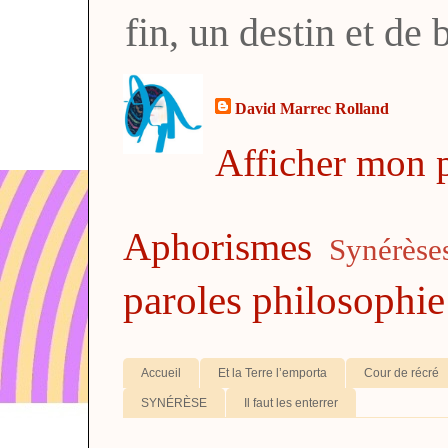
fin, un destin et de
David Marrec Rolland
Afficher mon p
Aphorismes
Synérèse
paroles
philosophie
Accueil
Et la Terre l’emporta
Cour de récré
SYNÉRÈSE
Il faut les enterrer