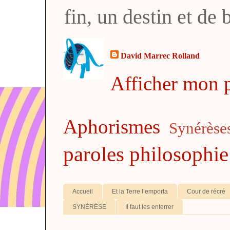
fin, un destin et de
David Marrec Rolland
Afficher mon p
Aphorismes
Synérèse
paroles
philosophie
Accueil
Et la Terre l’emporta
Cour de récré
SYNÉRÈSE
Il faut les enterrer