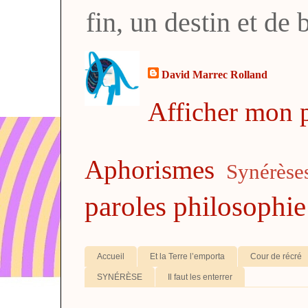
fin, un destin et de
David Marrec Rolland
Afficher mon p
Aphorismes
Synérèse
paroles
philosophie
Accueil
Et la Terre l’emporta
Cour de récré
SYNÉRÈSE
Il faut les enterrer