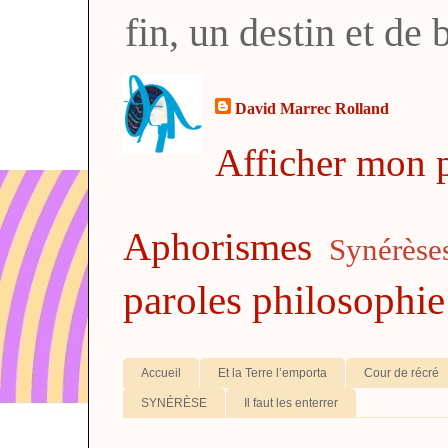
fin, un destin et de
David Marrec Rolland
Afficher mon p
Aphorismes
Synérèse
paroles
philosophie
Accueil
Et la Terre l’emporta
Cour de récré
SYNÉRÈSE
Il faut les enterrer