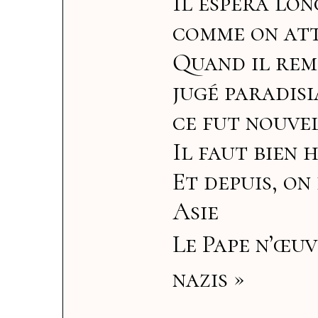
Il espéra lo
comme on att
Quand il remi
jugé paradisi
ce fut nouvel
Il faut bien 
Et depuis, on
Asie
Le Pape n’œuv
nazis »