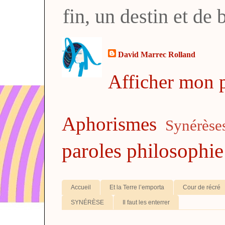
fin, un destin et de
David Marrec Rolland
Afficher mon p
Aphorismes
Synérèse
paroles
philosophie
Accueil
Et la Terre l’emporta
Cour de récré
SYNÉRÈSE
Il faut les enterrer