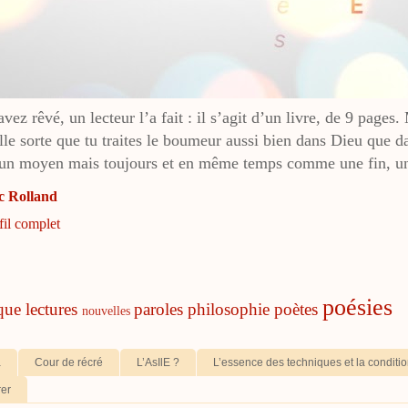
ez rêvé, un lecteur l’a fait : il s’agit d’un livre, de 9 pages.
lle sorte que tu traites le boumeur aussi bien dans Dieu que d
n moyen mais toujours et en même temps comme une fin, un 
c Rolland
fil complet
poésies
ique
lectures
paroles
philosophie
poètes
nouvelles
a
Cour de récré
L’AsIlE ?
L’essence des techniques et la condit
rer