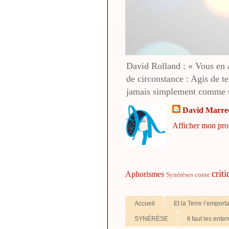
David Rolland : « Vous en av
de circonstance : Agis de te
jamais simplement comme u
David Marre
Afficher mon pro
crit
Aphorismes
Synérèses
conte
Accueil
Et la Terre l’emport
SYNÉRÈSE
Il faut les enter