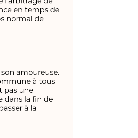
e l’arbitrage de
rance en temps de
mps normal de
r à son amoureuse.
e commune à tous
st pas une
e dans la fin de
passer à la