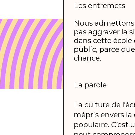
Les entremets
Nous admettons q
pas aggraver la s
dans cette école
public, parce que
chance.
La parole
La culture de l’éc
mépris envers la 
populaire. C’est u
peut comprendre l