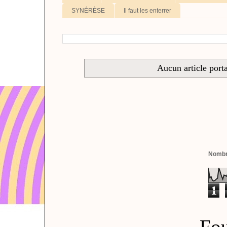
SYNÉRÈSE
Il faut les enterrer
Aucun article porta
Nombre
1
Fou