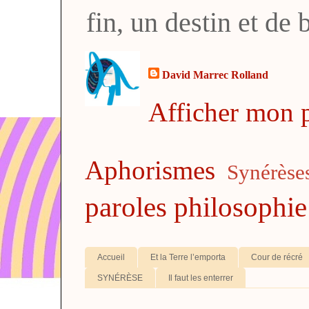
fin, un destin et de
David Marrec Rolland
Afficher mon p
Aphorismes
Synérèse
paroles
philosophie
Accueil
Et la Terre l’emporta
Cour de récré
SYNÉRÈSE
Il faut les enterrer