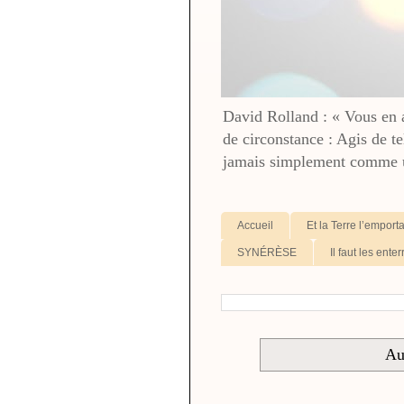
David Rolland : « Vous en av
de circonstance : Agis de te
jamais simplement comme u
Accueil
Et la Terre l’emport
SYNÉRÈSE
Il faut les enter
Au