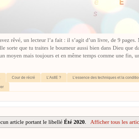
ez rêvé, un lecteur l’a fait : il s’agit d’un livre, de 9 pages.
lle sorte que tu traites le boumeur aussi bien dans Dieu que d
n moyen mais toujours et en même temps comme une fin, un 
a
Cour de récré
L’AsIlE ?
L’essence des techniques et la condit
rer
cun article portant le libellé
Été 2020
.
Afficher tous les artic