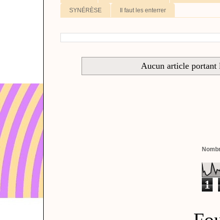
SYNÉRÈSE
Il faut les enterrer
Aucun article portant 
Nombre
1
Fou