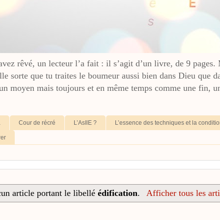
ez rêvé, un lecteur l’a fait : il s’agit d’un livre, de 9 pages.
lle sorte que tu traites le boumeur aussi bien dans Dieu que d
n moyen mais toujours et en même temps comme une fin, un 
a
Cour de récré
L’AsIlE ?
L’essence des techniques et la condit
rer
un article portant le libellé
édification
.
Afficher tous les art