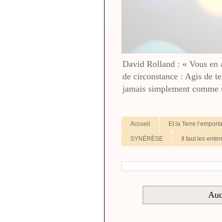
David Rolland : « Vous en av
de circonstance : Agis de te
jamais simplement comme u
Accueil
Et la Terre l’emport
SYNÉRÈSE
Il faut les enter
Auc