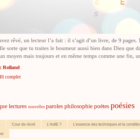
ez rêvé, un lecteur l’a fait : il s’agit d’un livre, de 9 pages.
lle sorte que tu traites le boumeur aussi bien dans Dieu que d
n moyen mais toujours et en même temps comme une fin, un 
c Rolland
fil complet
poésies
ique
lectures
paroles
philosophie
poètes
nouvelles
a
Cour de récré
L’AsIlE ?
L’essence des techniques et la condit
rer