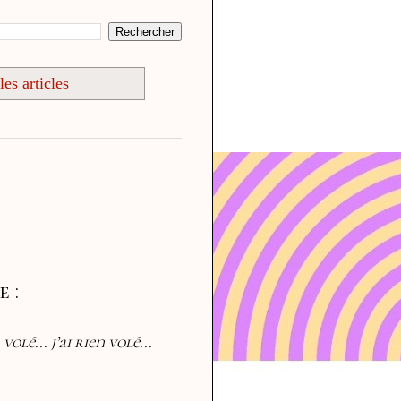
les articles
 :
n volé...
j’ai rien volé...