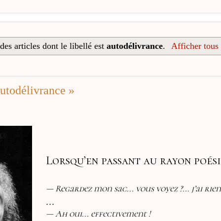
es articles dont le libellé est
autodélivrance
.
Afficher tous 
todélivrance »
Lorsqu’en passant au rayon poésie
— Regardez mon sac... vous voyez ?...
j’ai rie
...
— Ah oui... effectivement !