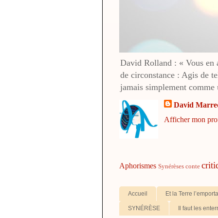
David Rolland : « Vous en av
de circonstance : Agis de te
jamais simplement comme u
David Marre
Afficher mon pro
crit
Aphorismes
Synérèses
conte
Accueil
Et la Terre l’emport
SYNÉRÈSE
Il faut les enter